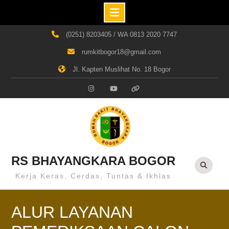
Skip
(0251) 8203405 / WA 0813 2020 7747
to
rumkitbogor18@gmail.com
content
Jl. Kapten Muslihat No. 18 Bogor
Instagram
Youtube
Whatsapp
RS BHAYANGKARA BOGOR
Kerja Keras, Cerdas, Tuntas & Ikhlas
ALUR LAYANAN