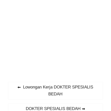
Navigasi
Previous
Lowongan Kerja DOKTER SPESIALIS
post:
BEDAH
pos
Next
DOKTER SPESIALIS BEDAH