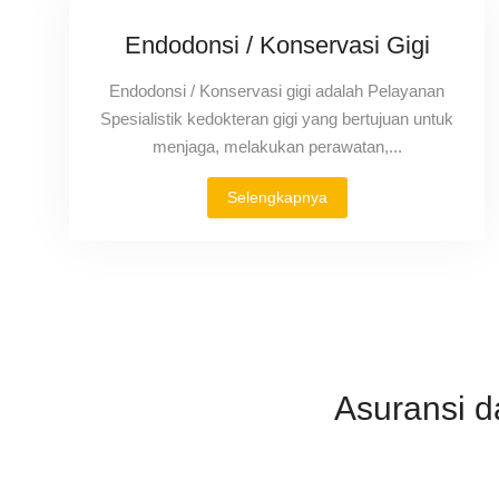
Endodonsi / Konservasi Gigi
Endodonsi / Konservasi gigi adalah Pelayanan
Spesialistik kedokteran gigi yang bertujuan untuk
menjaga, melakukan perawatan,...
"Endodonsi
Selengkapnya
/
Konservasi
Gigi"
Asuransi 