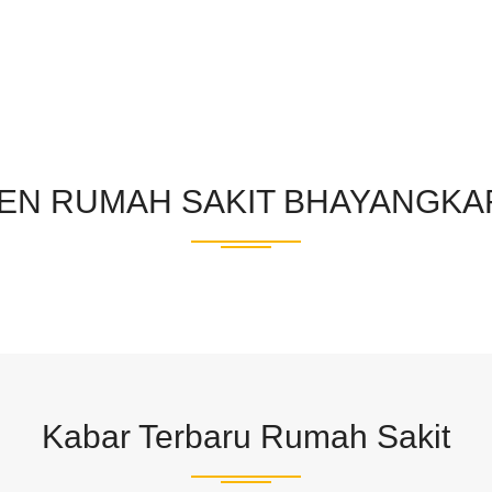
EN RUMAH SAKIT BHAYANGKA
Kabar Terbaru Rumah Sakit