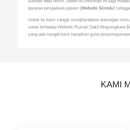
sumber data resmi. Selain itu informasi ini juga melip
layanan pengaduan pasien (
Website Sirindu
) sebag
Untuk itu kami sangat mengharapkan dukungan semua 
saran terhadap Website Rumah Sakit Bhayangkara Bo
yang ada sangat kami harapkan guna penyempurnaan
KAMI 