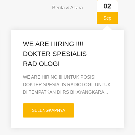
02
Berita & Acara
Sep
WE ARE HIRING !!!!
DOKTER SPESIALIS
RADIOLOGI
WE ARE HIRING !!! UNTUK POSISI
DOKTER SPESIALIS RADIOLOGI UNTUK
DI TEMPATKAN DI RS BHAYANGKARA...
"WE
SELENGKAPNYA
ARE
HIRING
!!!!