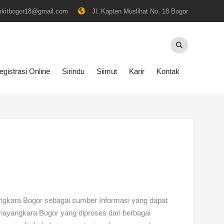
mkitbogor18@gmail.com
Jl. Kapten Muslihat No. 18 Bogor
egistrasi Online
Sirindu
Siimut
Karir
Kontak
ngkara Bogor sebagai sumber Informasi yang dapat
ayangkara Bogor yang diproses dari berbagai