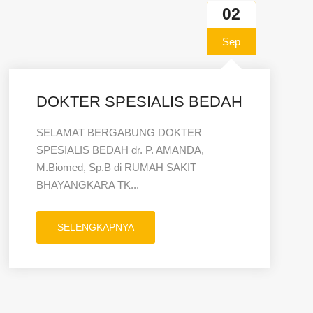
02
Sep
DOKTER SPESIALIS BEDAH
SELAMAT BERGABUNG DOKTER
SPESIALIS BEDAH dr. P. AMANDA,
M.Biomed, Sp.B di RUMAH SAKIT
BHAYANGKARA TK...
"DOKTER
SELENGKAPNYA
SPESIALIS
BEDAH"