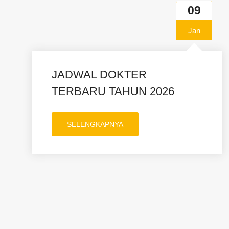
09
Jan
JADWAL DOKTER
TERBARU TAHUN 2026
"JADWAL
SELENGKAPNYA
DOKTER
TERBARU
TAHUN
2026"