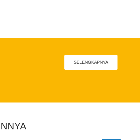
SELENGKAPNYA
INNYA