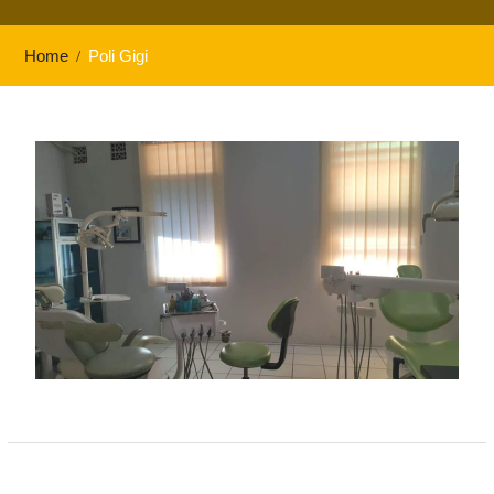
Home
Poli Gigi