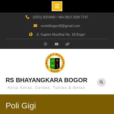
Skip
(0251) 8203405 / WA 0813 2020 7747
to
rumkitbogor18@gmail.com
content
Jl. Kapten Muslihat No. 18 Bogor
Instagram
Youtube
Whatsapp
RS BHAYANGKARA BOGOR
Kerja Keras, Cerdas, Tuntas & Ikhlas
Poli Gigi