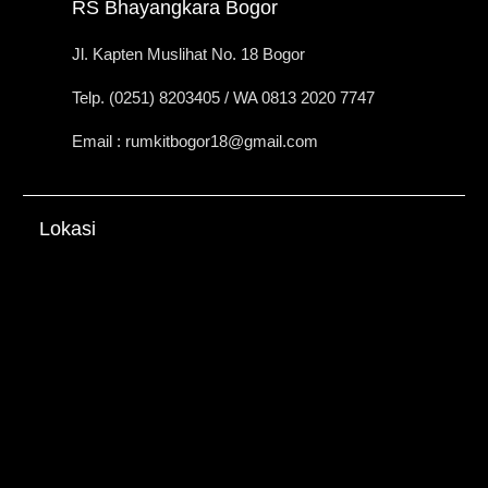
RS Bhayangkara Bogor
Jl. Kapten Muslihat No. 18 Bogor
Telp. (0251) 8203405 / WA 0813 2020 7747
Email : rumkitbogor18@gmail.com
Lokasi