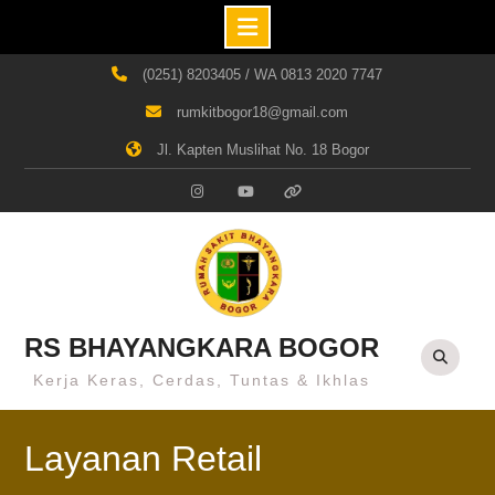
Skip
(0251) 8203405 / WA 0813 2020 7747
to
rumkitbogor18@gmail.com
content
Jl. Kapten Muslihat No. 18 Bogor
Instagram
Youtube
Whatsapp
RS BHAYANGKARA BOGOR
Kerja Keras, Cerdas, Tuntas & Ikhlas
Layanan Retail